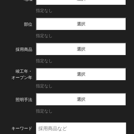
指定なし
選択
部位
指定なし
選択
採用商品
指定なし
竣工年・
選択
オープン年
指定なし
選択
照明手法
指定なし
キーワード