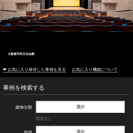
大船渡市民文化会館
❤ お気に入り保存した事例を見る
お気に入り機能について
事例を検索する
選択
建物分類
指定なし
選択
地域