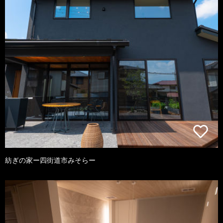
紡ぎの家ー四街道市みそらー