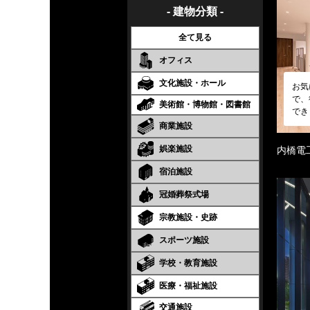
- 建物分類 -
全て見る
オフィス
文化施設・ホール
お気
で、
美術館・博物館・図書館
でき
商業施設
娯楽施設
内橋電
宿泊施設
冠婚葬祭式場
宗教施設・史跡
スポーツ施設
学校・教育施設
医療・福祉施設
交通施設