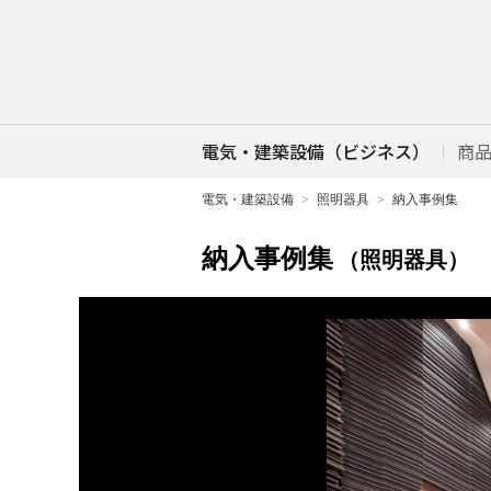
電気・建築設備（ビジネス）
商
電気・建築設備
照明器具
納入事例集
納入事例集
（照明器具）