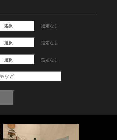
選択
指定なし
選択
指定なし
選択
指定なし