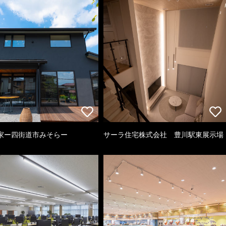
家ー四街道市みそらー
サーラ住宅株式会社 豊川駅東展示場