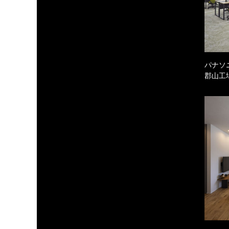
パナソ
郡山工