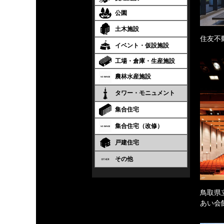
公園
土木施設
住友不
イベント・仮設施設
工場・倉庫・生産施設
農林水産施設
タワー・モニュメント
集合住宅
集合住宅（改修）
戸建住宅
その他
鳥取県
あい会