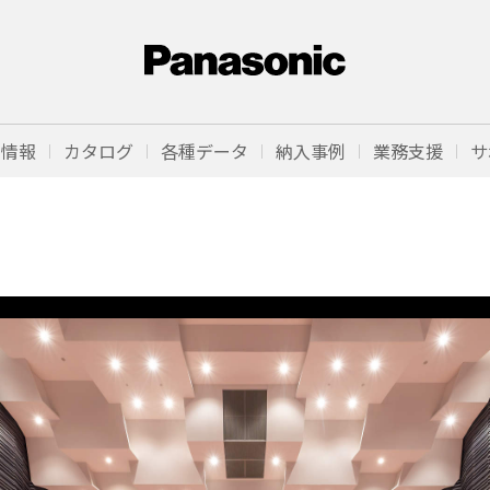
品情報
カタログ
各種データ
納入事例
業務支援
サ