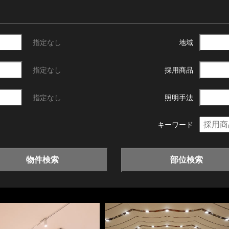
指定なし
地域
指定なし
採用商品
指定なし
照明手法
キーワード
物件検索
部位検索