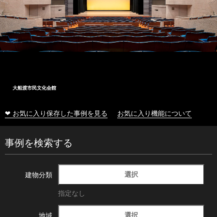
大船渡市民文化会館
❤ お気に入り保存した事例を見る
お気に入り機能について
事例を検索する
選択
建物分類
指定なし
選択
地域