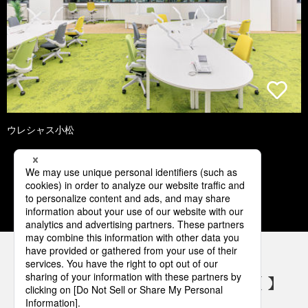
ウレシャス小松
1
2
3
4
5
パナソニックの電気設備 SNSアカウント