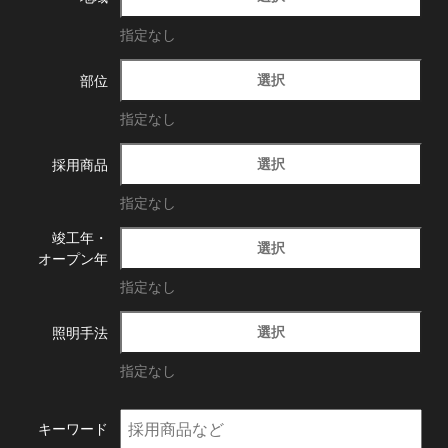
指定なし
選択
部位
指定なし
選択
採用商品
指定なし
竣工年・
選択
オープン年
指定なし
選択
照明手法
指定なし
キーワード