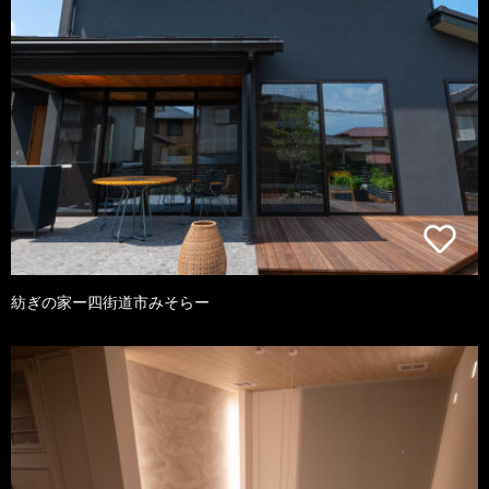
紡ぎの家ー四街道市みそらー