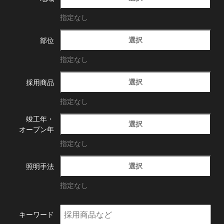
指定なし
選択
部位
指定なし
選択
採用商品
指定なし
竣工年・
選択
オープン年
指定なし
選択
照明手法
指定なし
キーワード