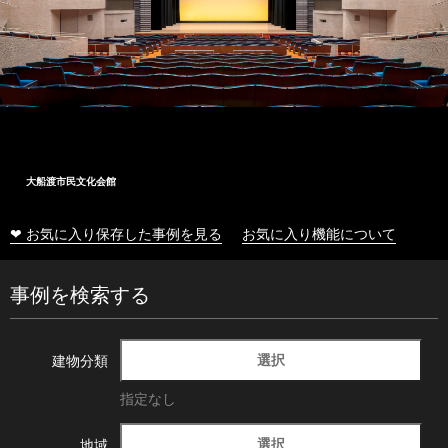
大船渡市民文化会館
❤ お気に入り保存した事例を見る
お気に入り機能について
事例を検索する
選択
建物分類
指定なし
選択
地域