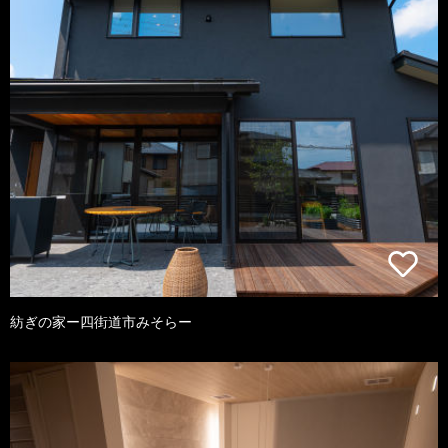
紡ぎの家ー四街道市みそらー