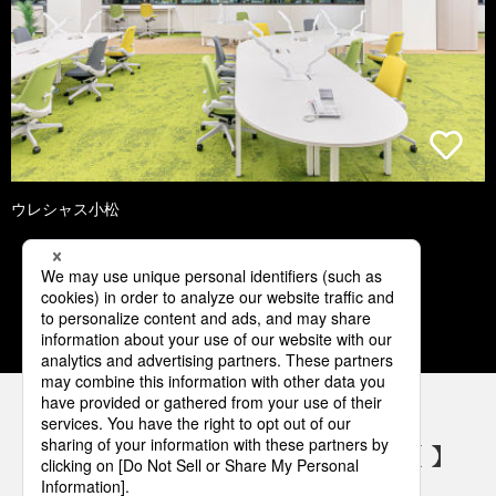
ウレシャス小松
1
2
3
4
5
パナソニックの電気設備 SNSアカウント