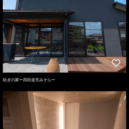
紡ぎの家ー四街道市みそらー