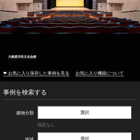
大船渡市民文化会館
❤ お気に入り保存した事例を見る
お気に入り機能について
事例を検索する
選択
建物分類
指定なし
選択
地域