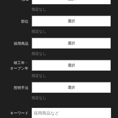
指定なし
選択
部位
指定なし
選択
採用商品
指定なし
竣工年・
選択
オープン年
指定なし
選択
照明手法
指定なし
キーワード