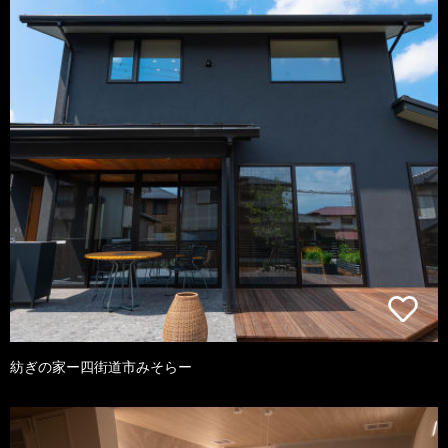
紡ぎの家ー四街道市みそらー