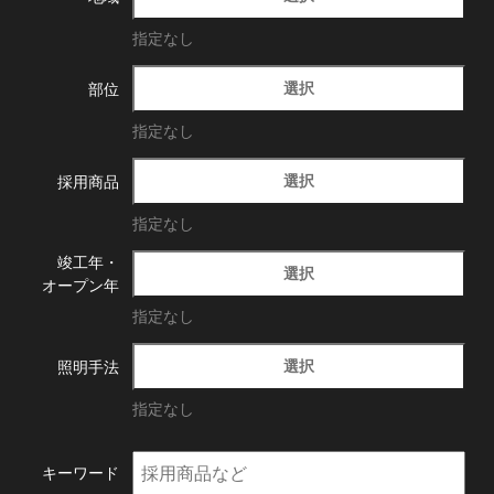
指定なし
選択
部位
指定なし
選択
採用商品
指定なし
竣工年・
選択
オープン年
指定なし
選択
照明手法
指定なし
キーワード