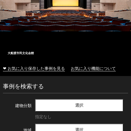
大船渡市民文化会館
❤ お気に入り保存した事例を見る
お気に入り機能について
事例を検索する
選択
建物分類
指定なし
選択
地域