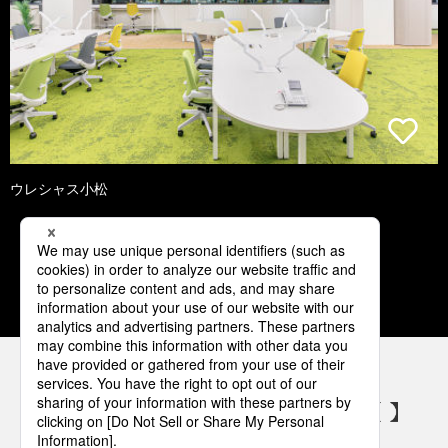
ウレシャス小松
1
2
3
4
5
パナソニックの電気設備 SNSアカウント