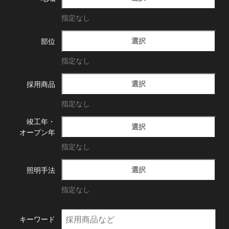
指定なし
選択
部位
指定なし
選択
採用商品
指定なし
竣工年・
選択
オープン年
指定なし
選択
照明手法
指定なし
キーワード