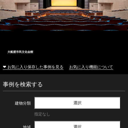
大船渡市民文化会館
❤ お気に入り保存した事例を見る
お気に入り機能について
事例を検索する
選択
建物分類
指定なし
選択
地域