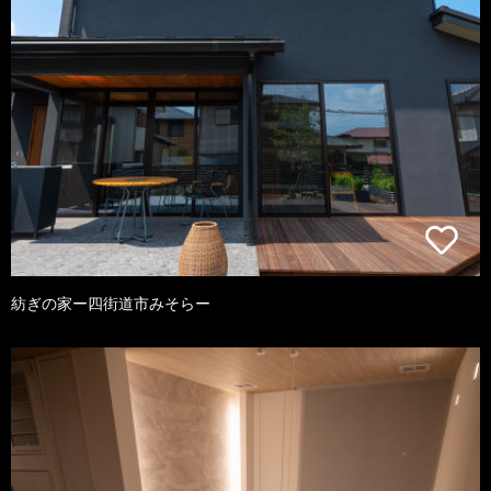
紡ぎの家ー四街道市みそらー