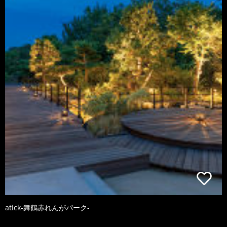
atick-舞鶴赤れんがパーク-