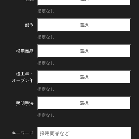
指定なし
選択
部位
指定なし
選択
採用商品
指定なし
竣工年・
選択
オープン年
指定なし
選択
照明手法
指定なし
キーワード