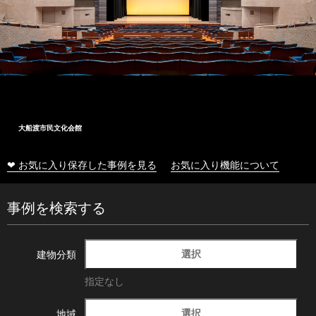
大船渡市民文化会館
❤ お気に入り保存した事例を見る
お気に入り機能について
事例を検索する
選択
建物分類
指定なし
選択
地域