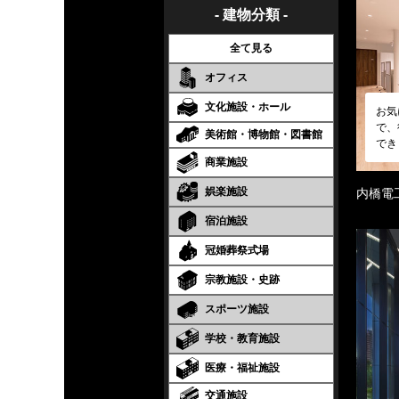
- 建物分類 -
全て見る
オフィス
文化施設・ホール
お気
で、
美術館・博物館・図書館
でき
商業施設
娯楽施設
内橋電
宿泊施設
冠婚葬祭式場
宗教施設・史跡
スポーツ施設
学校・教育施設
医療・福祉施設
交通施設