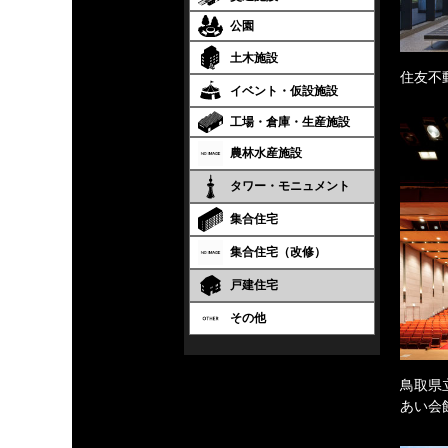
公園
土木施設
住友不
イベント・仮設施設
工場・倉庫・生産施設
農林水産施設
タワー・モニュメント
集合住宅
集合住宅（改修）
戸建住宅
その他
鳥取県
あい会