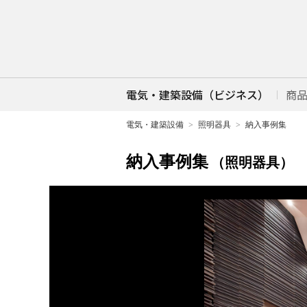
電気・建築設備（ビジネス）
商
電気・建築設備
照明器具
納入事例集
納入事例集
（照明器具）