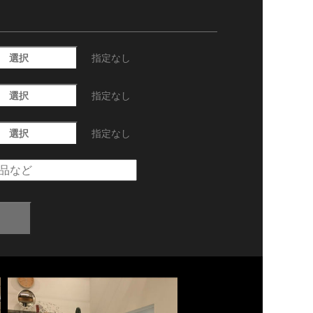
選択
指定なし
選択
指定なし
選択
指定なし