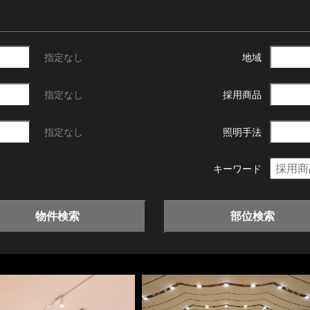
指定なし
地域
指定なし
採用商品
指定なし
照明手法
キーワード
物件検索
部位検索