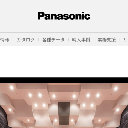
品情報
カタログ
各種データ
納入事例
業務支援
サ