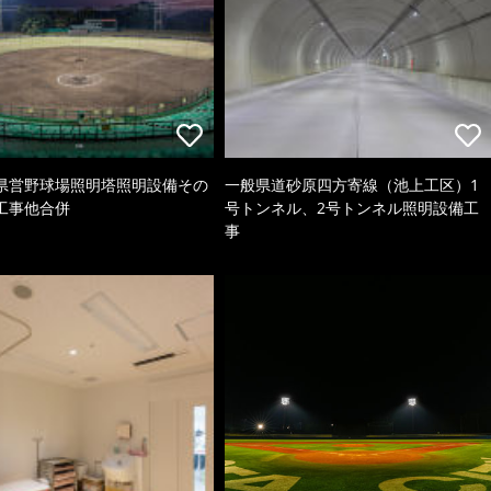
県営野球場照明塔照明設備その
一般県道砂原四方寄線（池上工区）1
工事他合併
号トンネル、2号トンネル照明設備工
事