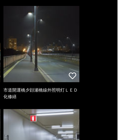
市道開運橋夕顔瀬橋線外照明灯ＬＥＤ
化修繕