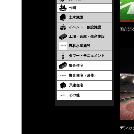
公園
土木施設
イベント・仮設施設
国市浜
工場・倉庫・生産施設
農林水産施設
タワー・モニュメント
集合住宅
集合住宅（改修）
戸建住宅
その他
デンカ