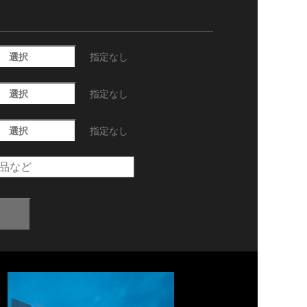
選択
指定なし
選択
指定なし
選択
指定なし