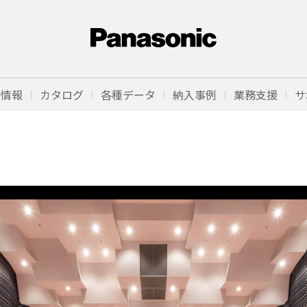
品情報
カタログ
各種データ
納入事例
業務支援
サ