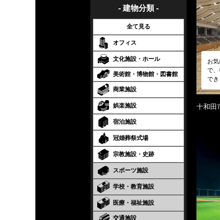
- 建物分類 -
全て見る
オフィス
文化施設・ホール
お気
で、
美術館・博物館・図書館
でき
商業施設
娯楽施設
十和田
宿泊施設
冠婚葬祭式場
宗教施設・史跡
スポーツ施設
学校・教育施設
医療・福祉施設
交通施設