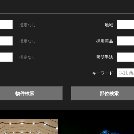
指定なし
地域
指定なし
採用商品
指定なし
照明手法
キーワード
物件検索
部位検索