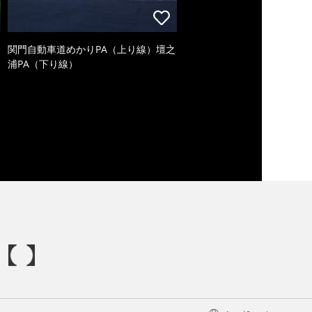
関門自動車道めかりPA（上り線）壇之
浦PA（下り線）