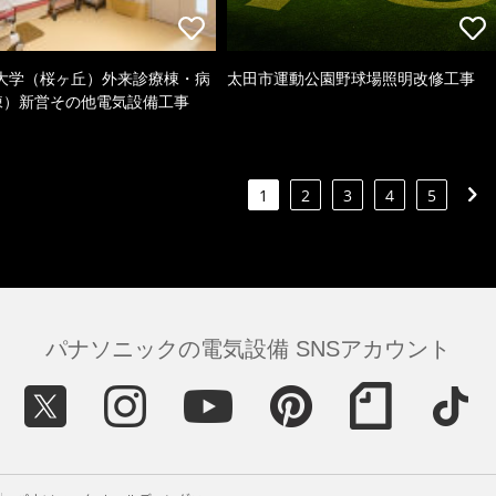
大学（桜ヶ丘）外来診療棟・病
太田市運動公園野球場照明改修工事
棟）新営その他電気設備工事
1
2
3
4
5
パナソニックの電気設備 SNSアカウント