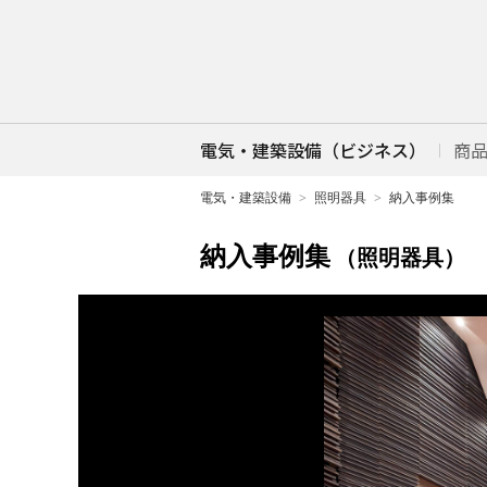
電気・建築設備（ビジネス）
商
電気・建築設備
照明器具
納入事例集
納入事例集
（照明器具）