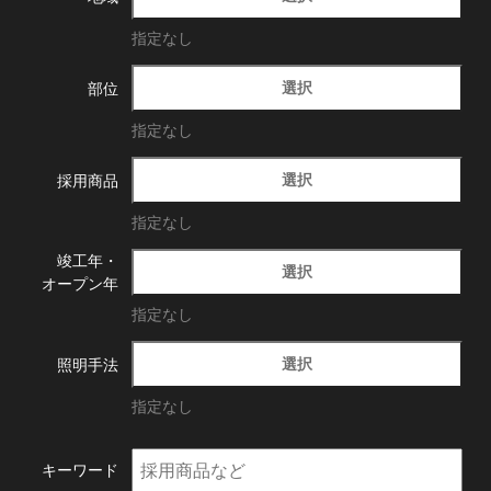
指定なし
選択
部位
指定なし
選択
採用商品
指定なし
竣工年・
選択
オープン年
指定なし
選択
照明手法
指定なし
キーワード