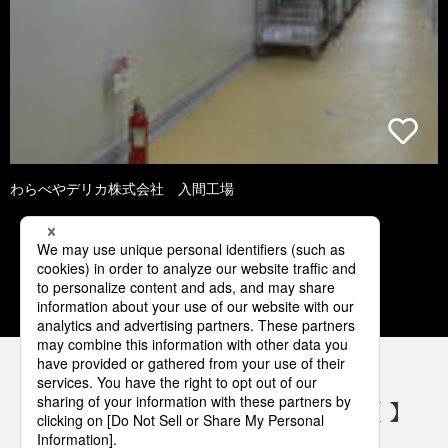
わらべやデリカ株式会社 入間工場
1
2
3
4
5
パナソニックの電気設備 SNSアカウント