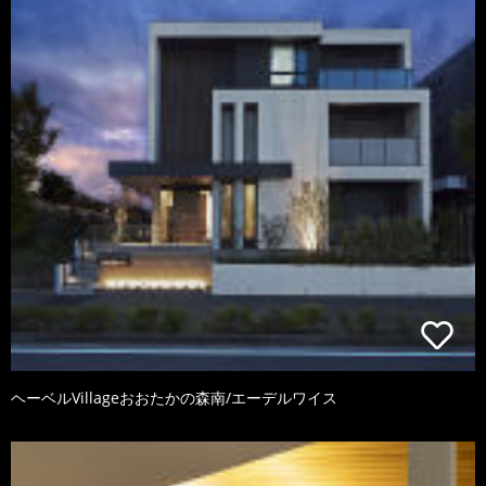
ヘーベルVillageおおたかの森南/エーデルワイス