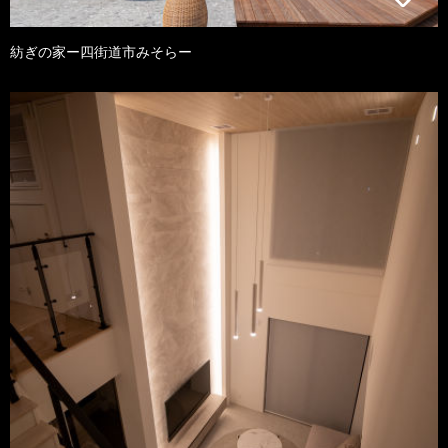
紡ぎの家ー四街道市みそらー