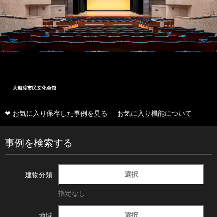
大船渡市民文化会館
❤ お気に入り保存した事例を見る
お気に入り機能について
事例を検索する
選択
建物分類
指定なし
選択
地域