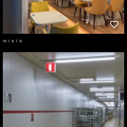
ｍｉｅｌｅ