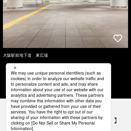
大阪駅前地下道 東広場
1
2
3
4
5
パナソニックの電気設備 SNSアカウント