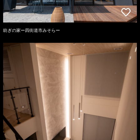
紡ぎの家ー四街道市みそらー