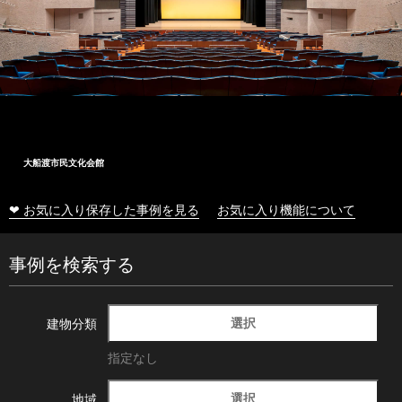
大船渡市民文化会館
❤ お気に入り保存した事例を見る
お気に入り機能について
事例を検索する
選択
建物分類
指定なし
選択
地域