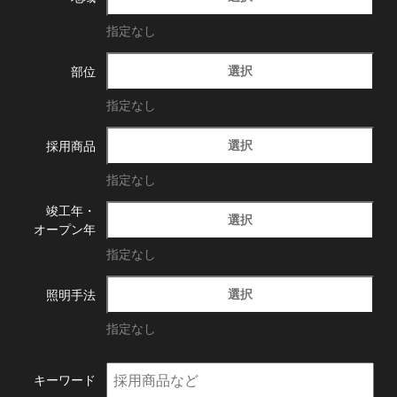
指定なし
選択
部位
指定なし
選択
採用商品
指定なし
竣工年・
選択
オープン年
指定なし
選択
照明手法
指定なし
キーワード