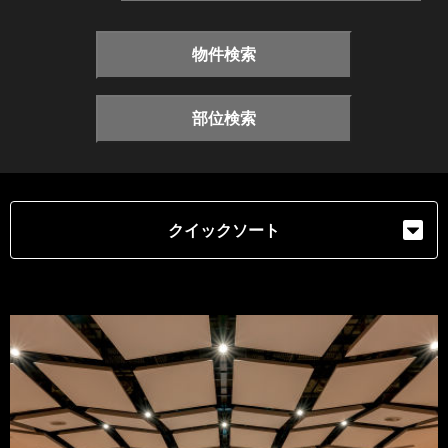
物件検索
部位検索
クイックソート