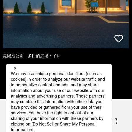
昆陽池公園 多目的広場トイレ
1
2
3
4
5
パナソニックの電気設備 SNSアカウント