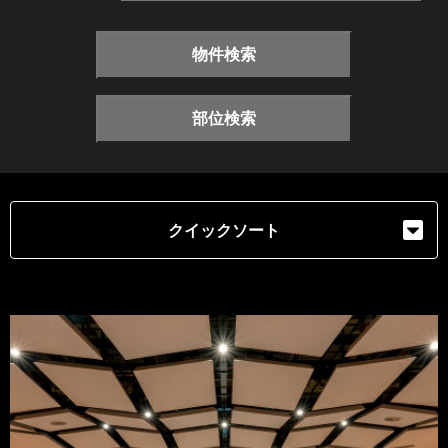
物件検索
部位検索
クイックソート