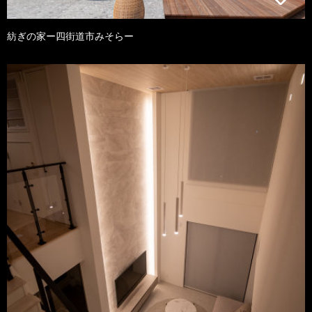
紡ぎの家ー四街道市みそらー