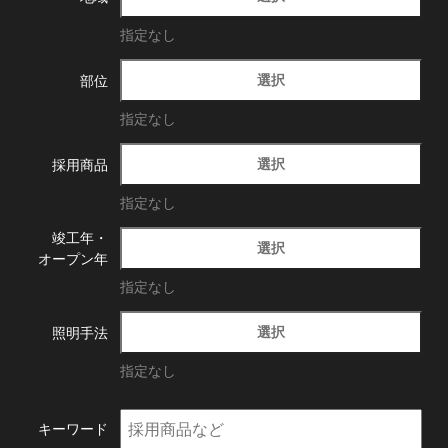
指定なし
選択
部位
指定なし
選択
採用商品
指定なし
竣工年・
選択
オープン年
指定なし
選択
照明手法
指定なし
キーワード