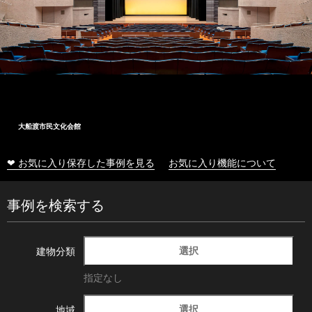
大船渡市民文化会館
❤ お気に入り保存した事例を見る
お気に入り機能について
事例を検索する
選択
建物分類
指定なし
選択
地域