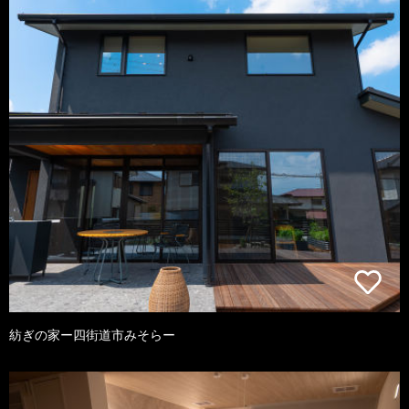
紡ぎの家ー四街道市みそらー