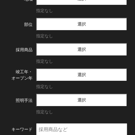
指定なし
選択
部位
指定なし
選択
採用商品
指定なし
竣工年・
選択
オープン年
指定なし
選択
照明手法
指定なし
キーワード