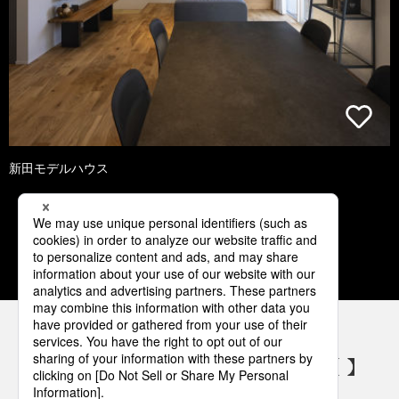
新田モデルハウス
1
2
3
4
5
パナソニックの電気設備 SNSアカウント