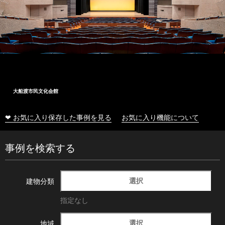
大船渡市民文化会館
❤ お気に入り保存した事例を見る
お気に入り機能について
事例を検索する
選択
建物分類
指定なし
選択
地域