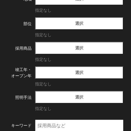
指定なし
選択
部位
指定なし
選択
採用商品
指定なし
竣工年・
選択
オープン年
指定なし
選択
照明手法
指定なし
キーワード