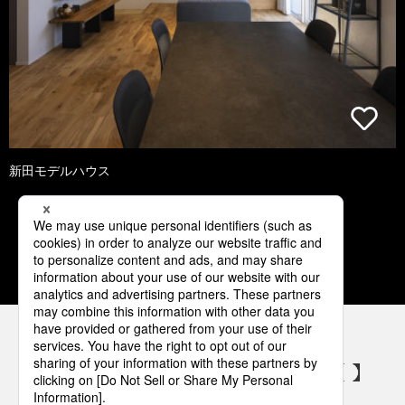
新田モデルハウス
1
2
3
4
5
パナソニックの電気設備 SNSアカウント