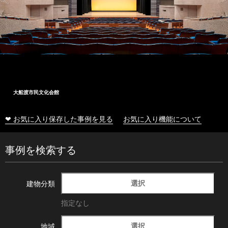
大船渡市民文化会館
❤ お気に入り保存した事例を見る
お気に入り機能について
事例を検索する
選択
建物分類
指定なし
選択
地域