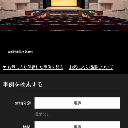
大船渡市民文化会館
❤ お気に入り保存した事例を見る
お気に入り機能について
事例を検索する
選択
建物分類
指定なし
選択
地域