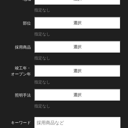
指定なし
選択
部位
指定なし
選択
採用商品
指定なし
竣工年・
選択
オープン年
指定なし
選択
照明手法
指定なし
キーワード