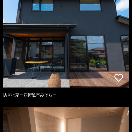
紡ぎの家ー四街道市みそらー