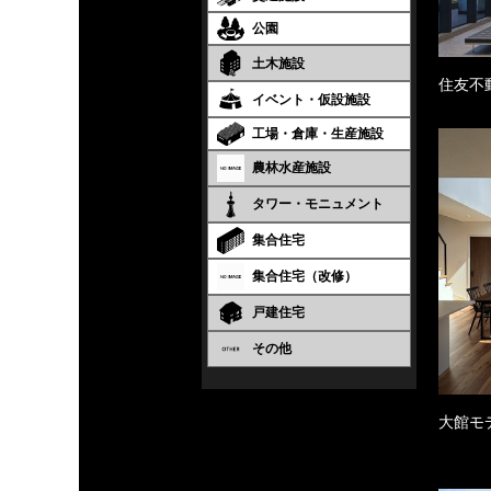
公園
土木施設
住友不
イベント・仮設施設
工場・倉庫・生産施設
農林水産施設
タワー・モニュメント
集合住宅
集合住宅（改修）
戸建住宅
その他
大館モ