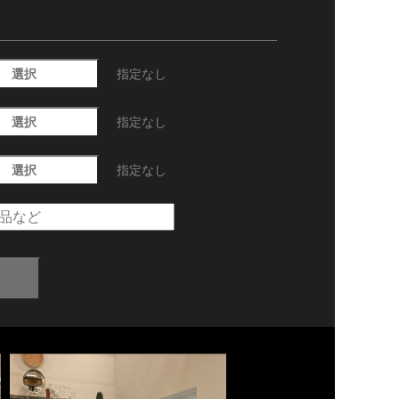
選択
指定なし
選択
指定なし
選択
指定なし