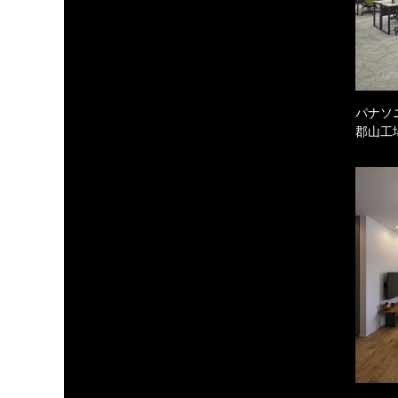
パナソ
郡山工