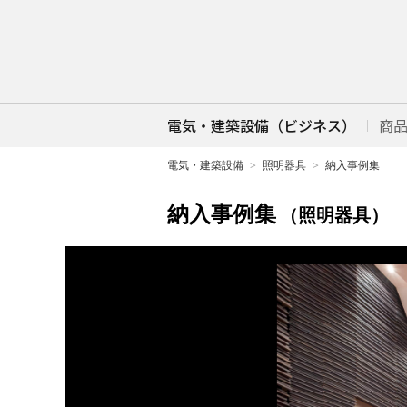
電気・建築設備（ビジネス）
商
電気・建築設備
照明器具
納入事例集
納入事例集
（照明器具）