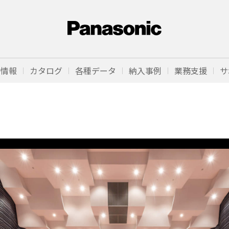
品情報
カタログ
各種データ
納入事例
業務支援
サ