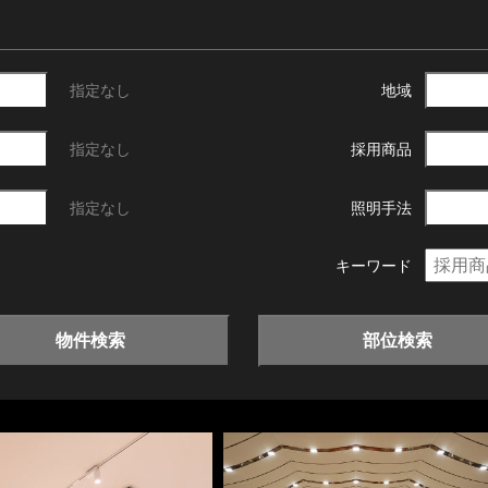
指定なし
地域
指定なし
採用商品
指定なし
照明手法
キーワード
物件検索
部位検索