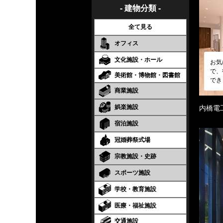
- 建物分類 -
全て見る
オフィス
文化施設・ホール
お気
で、
美術館・博物館・図書館
でき
商業施設
娯楽施設
内橋電
宿泊施設
冠婚葬祭式場
宗教施設・史跡
スポーツ施設
学校・教育施設
医療・福祉施設
交通施設