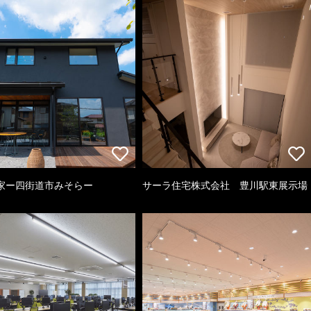
家ー四街道市みそらー
サーラ住宅株式会社 豊川駅東展示場