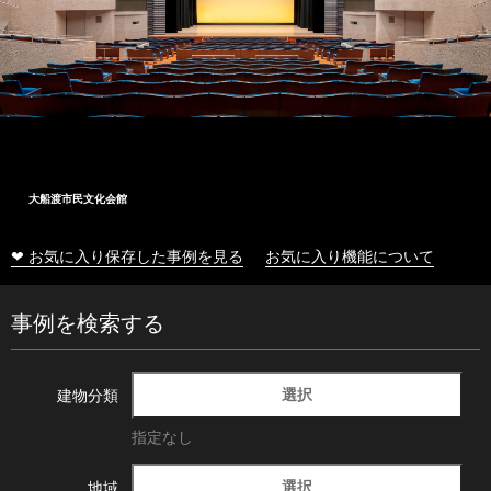
大船渡市民文化会館
❤ お気に入り保存した事例を見る
お気に入り機能について
事例を検索する
選択
建物分類
指定なし
選択
地域