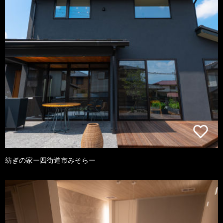
紡ぎの家ー四街道市みそらー