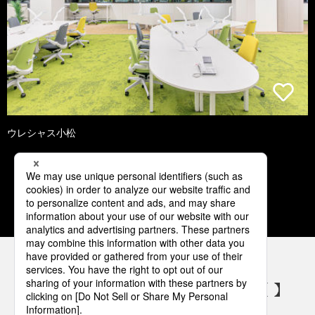
ウレシャス小松
1
2
3
4
5
パナソニックの電気設備 SNSアカウント