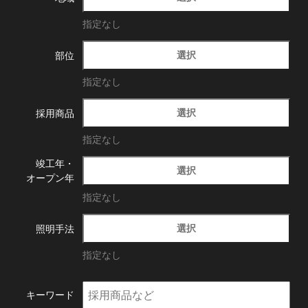
指定なし
選択
部位
指定なし
選択
採用商品
指定なし
竣工年・
選択
オープン年
指定なし
選択
照明手法
指定なし
キーワード