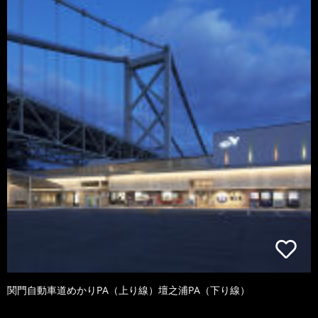
関門自動車道めかりPA（上り線）壇之浦PA（下り線）