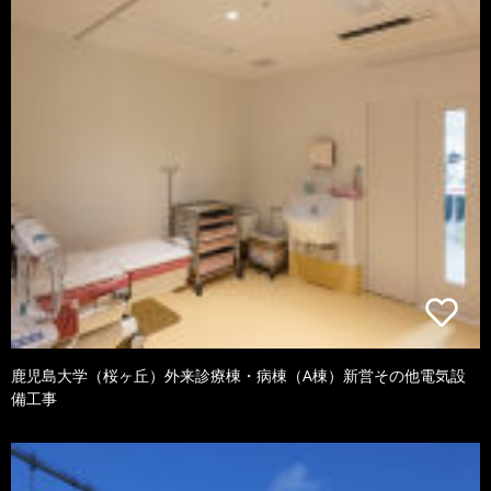
鹿児島大学（桜ヶ丘）外来診療棟・病棟（A棟）新営その他電気設
備工事