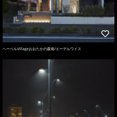
ヘーベルVillageおおたかの森南/エーデルワイス