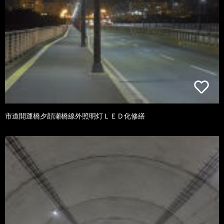
市道開運橋夕顔瀬橋線外照明灯ＬＥＤ化修繕