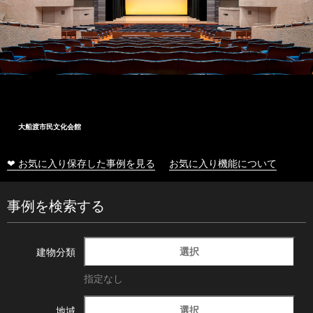
大船渡市民文化会館
❤ お気に入り保存した事例を見る
お気に入り機能について
事例を検索する
選択
建物分類
指定なし
選択
地域