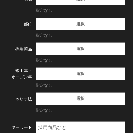
指定なし
選択
部位
指定なし
選択
採用商品
指定なし
竣工年・
選択
オープン年
指定なし
選択
照明手法
指定なし
キーワード