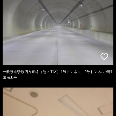
一般県道砂原四方寄線（池上工区）1号トンネル、2号トンネル照明
設備工事