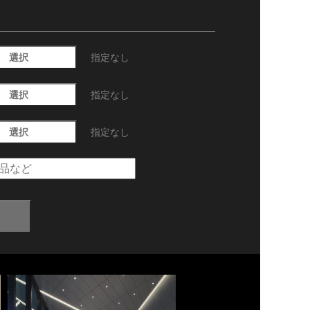
選択
指定なし
選択
指定なし
選択
指定なし