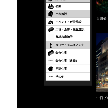
公園
土木施設
白川橋
イベント・仮設施設
工場・倉庫・生産施設
農林水産施設
タワー・モニュメント
集合住宅
集合住宅（改修）
戸建住宅
その他
中日ビ