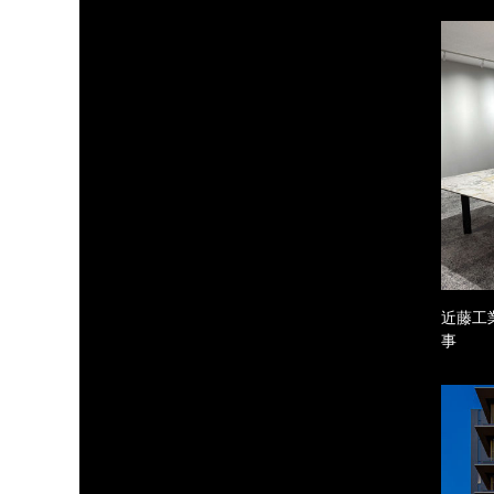
近藤工
事