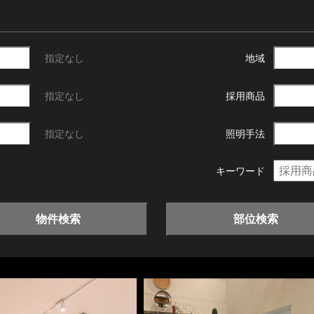
指定なし
地域
指定なし
採用商品
指定なし
照明手法
キーワード
物件検索
部位検索