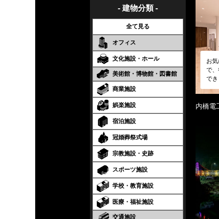
- 建物分類 -
全て見る
オフィス
文化施設・ホール
お気
で、
美術館・博物館・図書館
でき
商業施設
娯楽施設
内橋電
宿泊施設
冠婚葬祭式場
宗教施設・史跡
スポーツ施設
学校・教育施設
医療・福祉施設
交通施設