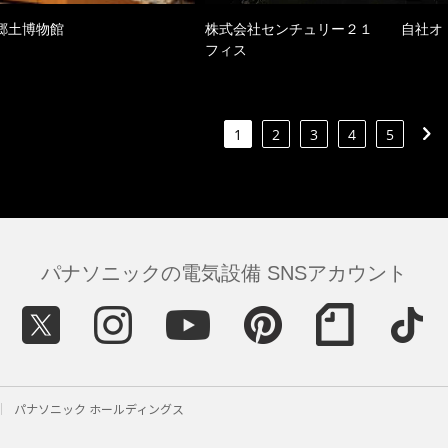
郷土博物館
株式会社センチュリー２１ 自社オ
フィス
1
2
3
4
5
パナソニックの電気設備 SNSアカウント
パナソニック ホールディングス