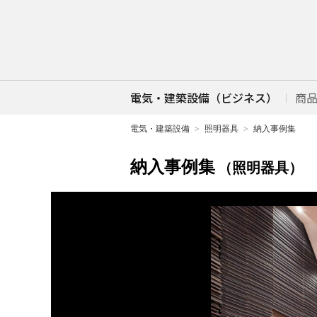
電気・建築設備（ビジネス）
商
電気・建築設備
照明器具
納入事例集
納入事例集
（照明器具）