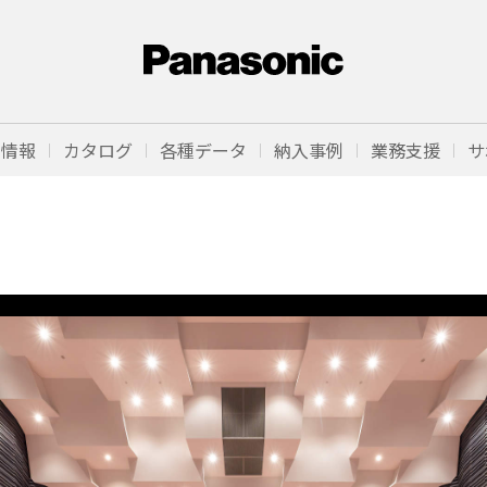
品情報
カタログ
各種データ
納入事例
業務支援
サ