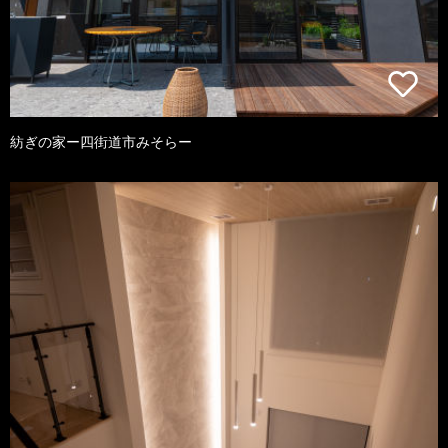
紡ぎの家ー四街道市みそらー