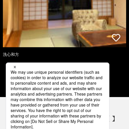
洗心和方
1
2
3
4
5
パナソニックの電気設備 SNSアカウント