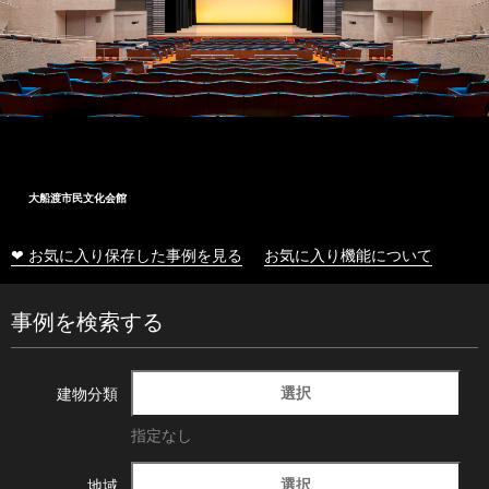
大船渡市民文化会館
❤ お気に入り保存した事例を見る
お気に入り機能について
事例を検索する
選択
建物分類
指定なし
選択
地域