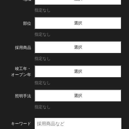
指定なし
選択
部位
指定なし
選択
採用商品
指定なし
竣工年・
選択
オープン年
指定なし
選択
照明手法
指定なし
キーワード