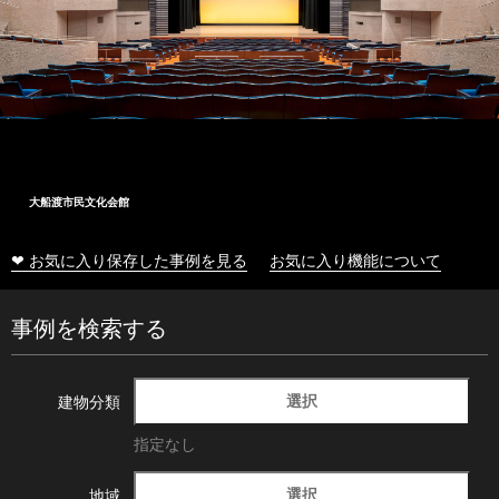
大船渡市民文化会館
❤ お気に入り保存した事例を見る
お気に入り機能について
事例を検索する
選択
建物分類
指定なし
選択
地域