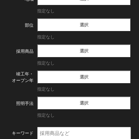
指定なし
選択
部位
指定なし
選択
採用商品
指定なし
竣工年・
選択
オープン年
指定なし
選択
照明手法
指定なし
キーワード