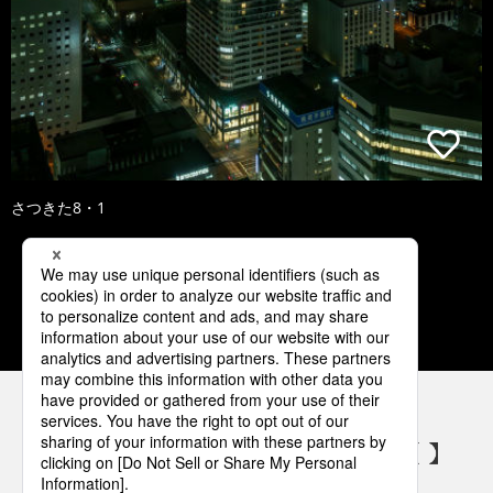
さつきた8・1
1
2
3
4
5
パナソニックの電気設備 SNSアカウント