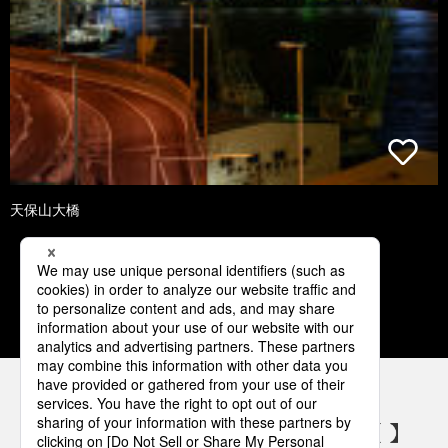
天保山大橋
1
2
3
4
5
パナソニックの電気設備 SNSアカウント