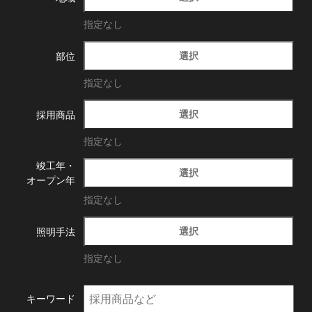
指定なし
選択
部位
指定なし
選択
採用商品
指定なし
竣工年・
選択
オープン年
指定なし
選択
照明手法
指定なし
キーワード