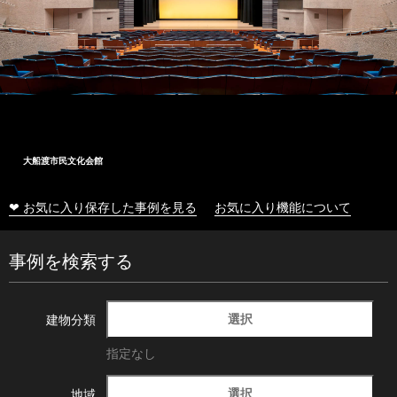
大船渡市民文化会館
❤ お気に入り保存した事例を見る
お気に入り機能について
事例を検索する
選択
建物分類
指定なし
選択
地域