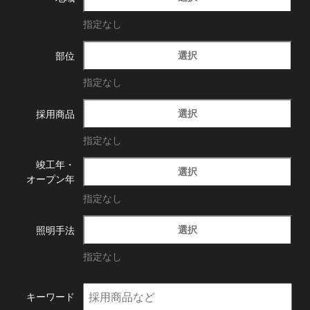
指定なし
選択
部位
指定なし
選択
採用商品
指定なし
竣工年・
選択
オープン年
指定なし
選択
照明手法
指定なし
キーワード