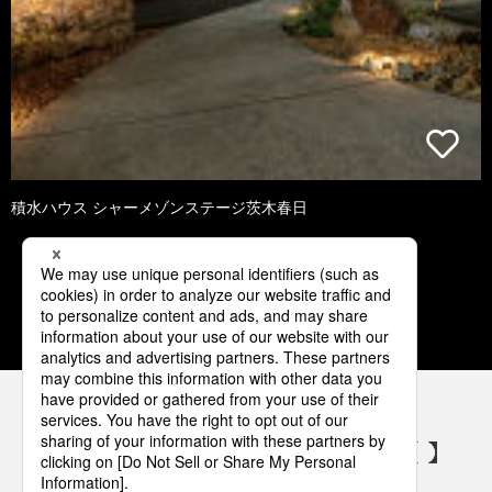
積水ハウス シャーメゾンステージ茨木春日
1
2
3
4
5
パナソニックの電気設備 SNSアカウント