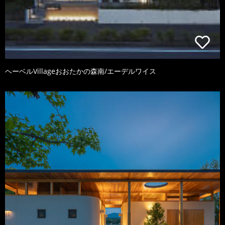
ヘーベルVillageおおたかの森南/エーデルワイス