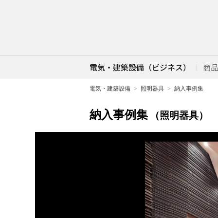
電気・建築設備（ビジネス）
商
電気・建築設備
照明器具
納入事例集
納入事例集
（照明器具）