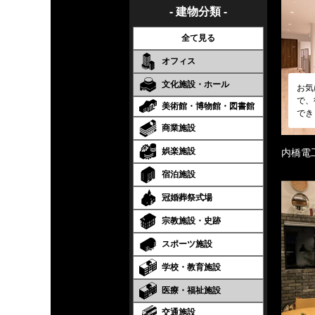
- 建物分類 -
全て見る
オフィス
文化施設・ホール
お気
で、
美術館・博物館・図書館
でき
商業施設
娯楽施設
内橋電
宿泊施設
冠婚葬祭式場
宗教施設・史跡
スポーツ施設
学校・教育施設
医療・福祉施設
交通施設