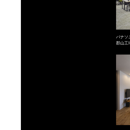
パナソ
郡山工