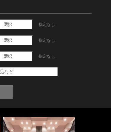
選択
指定なし
選択
指定なし
選択
指定なし