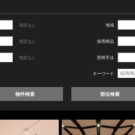
指定なし
地域
指定なし
採用商品
指定なし
照明手法
キーワード
物件検索
部位検索