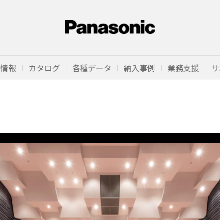
品情報
カタログ
各種データ
納入事例
業務支援
サ