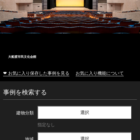
大船渡市民文化会館
❤ お気に入り保存した事例を見る
お気に入り機能について
事例を検索する
選択
建物分類
指定なし
選択
地域