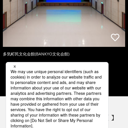
多気町民文化会館(BANKYO文化会館)
1
2
3
4
5
パナソニックの電気設備 SNSアカウント