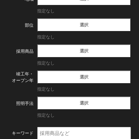
指定なし
選択
部位
指定なし
選択
採用商品
指定なし
竣工年・
選択
オープン年
指定なし
選択
照明手法
指定なし
キーワード