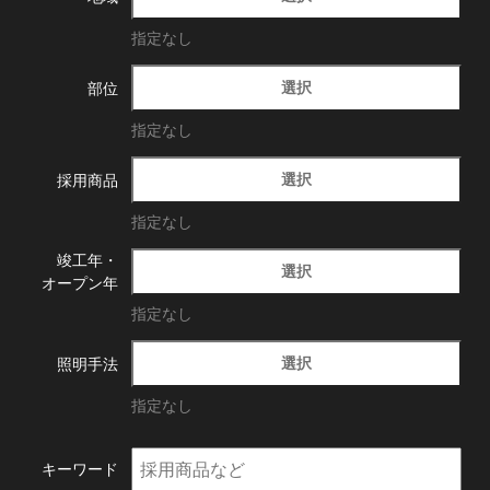
指定なし
選択
部位
指定なし
選択
採用商品
指定なし
竣工年・
選択
オープン年
指定なし
選択
照明手法
指定なし
キーワード