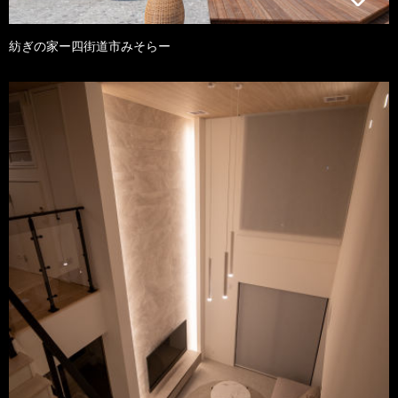
紡ぎの家ー四街道市みそらー