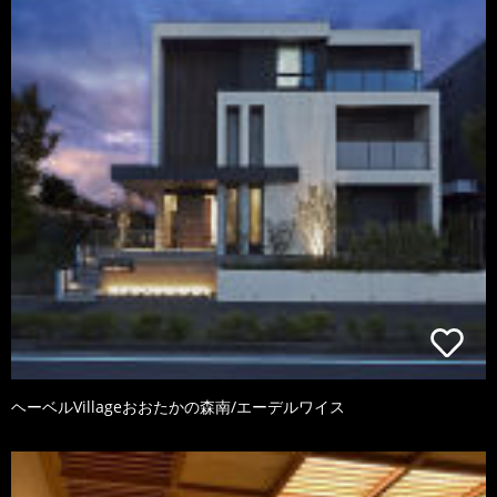
ヘーベルVillageおおたかの森南/エーデルワイス