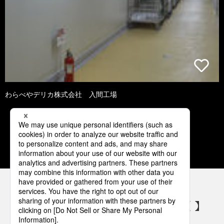
わらべやデリカ株式会社 入間工場
1
2
3
4
5
パナソニックの電気設備 SNSアカウント