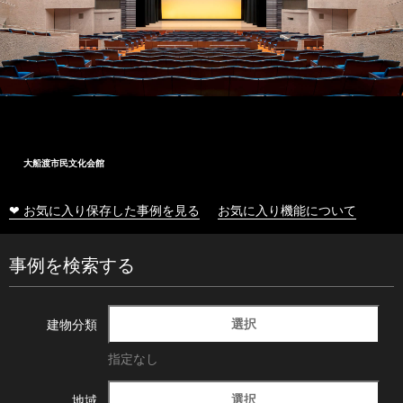
大船渡市民文化会館
❤ お気に入り保存した事例を見る
お気に入り機能について
事例を検索する
選択
建物分類
指定なし
選択
地域