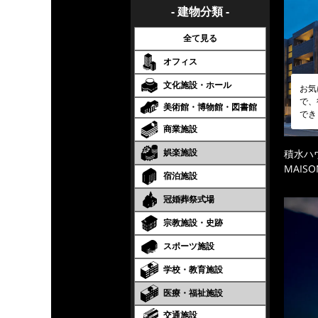
- 建物分類 -
全て見る
オフィス
文化施設・ホール
お気
で、
美術館・博物館・図書館
でき
商業施設
娯楽施設
積水ハ
MAISO
宿泊施設
冠婚葬祭式場
宗教施設・史跡
スポーツ施設
学校・教育施設
医療・福祉施設
交通施設