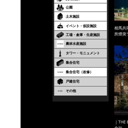
公園
土木施設
イベント・仮設施設
相馬共
所煙突
工場・倉庫・生産施設
農林水産施設
タワー・モニュメント
集合住宅
集合住宅（改修）
戸建住宅
その他
｜THE
会社