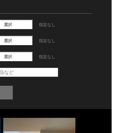
選択
指定なし
選択
指定なし
選択
指定なし