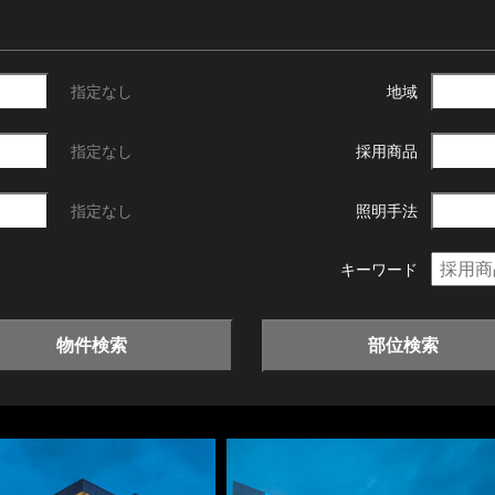
指定なし
地域
指定なし
採用商品
指定なし
照明手法
キーワード
物件検索
部位検索