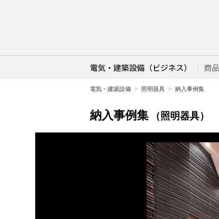
電気・建築設備（ビジネス）
商
電気・建築設備
照明器具
納入事例集
納入事例集
（照明器具）