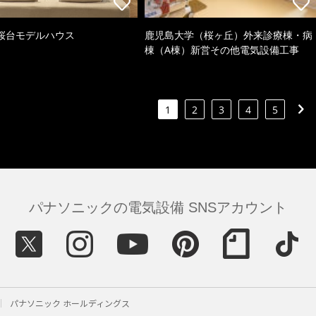
桜台モデルハウス
鹿児島大学（桜ヶ丘）外来診療棟・病
棟（A棟）新営その他電気設備工事
1
2
3
4
5
パナソニックの電気設備 SNSアカウント
パナソニック ホールディングス