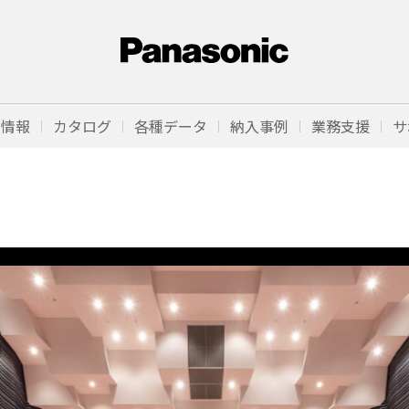
品情報
カタログ
各種データ
納入事例
業務支援
サ