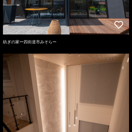
紡ぎの家ー四街道市みそらー