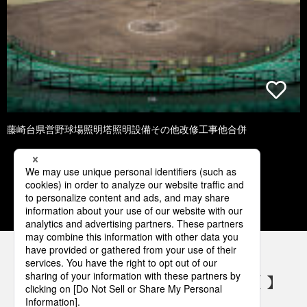
藤崎台県営野球場照明塔照明設備その他改修工事他合併
1
2
3
4
5
パナソニックの電気設備 SNSアカウント