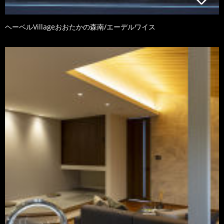
ヘーベルVillageおおたかの森南/エーデルワイス