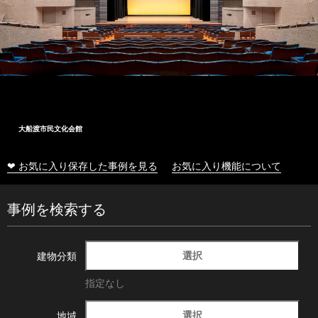
大船渡市民文化会館
❤ お気に入り保存した事例を見る
お気に入り機能について
事例を検索する
選択
建物分類
指定なし
選択
地域