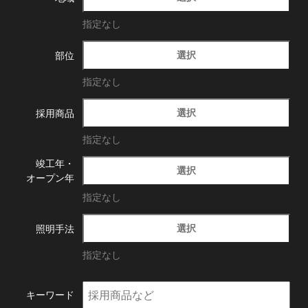
指定なし
選択
部位
指定なし
選択
採用商品
指定なし
竣工年・
選択
オープン年
指定なし
選択
照明手法
指定なし
キーワード