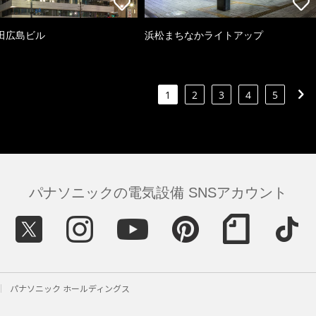
田広島ビル
浜松まちなかライトアップ
1
2
3
4
5
パナソニックの電気設備 SNSアカウント
パナソニック ホールディングス