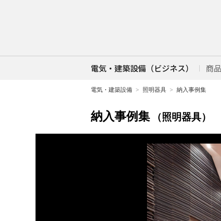
電気・建築設備（ビジネス）
商
電気・建築設備
照明器具
納入事例集
納入事例集
（照明器具）