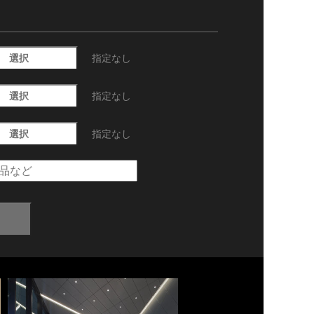
選択
指定なし
選択
指定なし
選択
指定なし