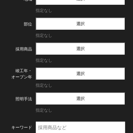
指定なし
選択
部位
指定なし
選択
採用商品
指定なし
竣工年・
選択
オープン年
指定なし
選択
照明手法
指定なし
キーワード