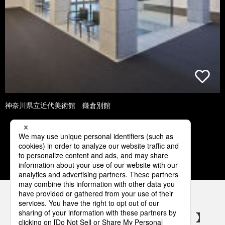
神奈川県立近代美術館 鎌倉別館
3
4
5
6
7
パナソニックの電気設備 SNSアカウント