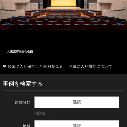
大船渡市民文化会館
❤ お気に入り保存した事例を見る
お気に入り機能について
事例を検索する
選択
建物分類
指定なし
選択
地域