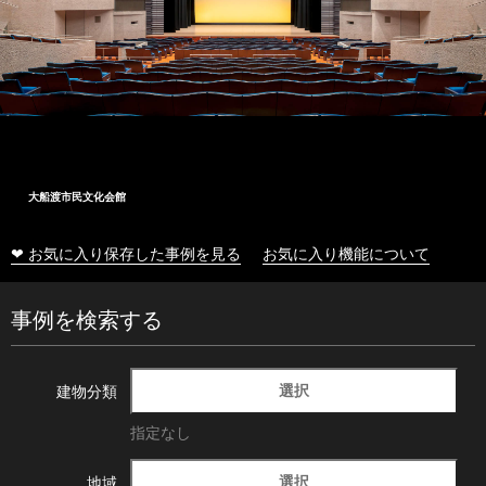
大船渡市民文化会館
❤ お気に入り保存した事例を見る
お気に入り機能について
事例を検索する
選択
建物分類
指定なし
選択
地域