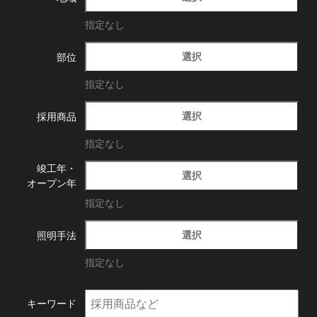
指定なし
選択
部位
指定なし
選択
採用商品
指定なし
竣工年・
選択
オープン年
指定なし
選択
照明手法
指定なし
キーワード