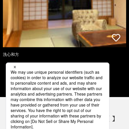
洗心和方
1
2
3
4
5
パナソニックの電気設備 SNSアカウント