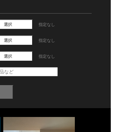
選択
指定なし
選択
指定なし
選択
指定なし