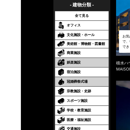
- 建物分類 -
全て見る
オフィス
文化施設・ホール
お気
で、
美術館・博物館・図書館
でき
商業施設
娯楽施設
積水ハ
MAISO
宿泊施設
冠婚葬祭式場
宗教施設・史跡
スポーツ施設
学校・教育施設
医療・福祉施設
交通施設