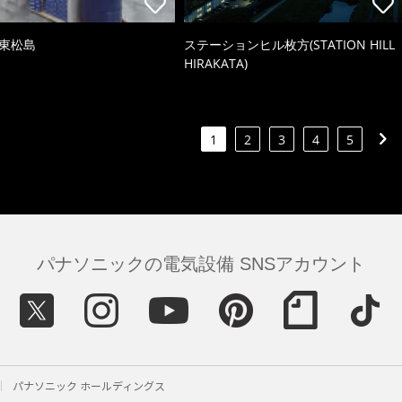
 東松島
ステーションヒル枚方(STATION HILL
HIRAKATA)
1
2
3
4
5
パナソニックの電気設備 SNSアカウント
パナソニック ホールディングス