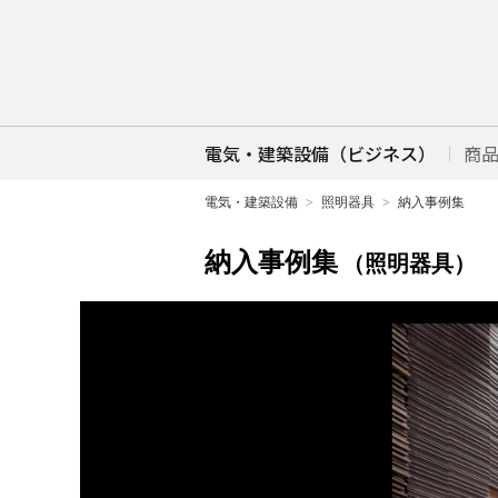
電気・建築設備（ビジネス）
商
電気・建築設備
照明器具
納入事例集
納入事例集
（照明器具）