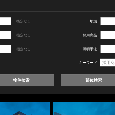
指定なし
地域
指定なし
採用商品
指定なし
照明手法
キーワード
物件検索
部位検索