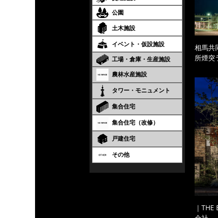
公園
土木施設
イベント・仮設施設
相馬共
所煙突
工場・倉庫・生産施設
農林水産施設
タワー・モニュメント
集合住宅
集合住宅（改修）
戸建住宅
その他
｜THE
会社