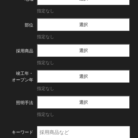
指定なし
選択
部位
指定なし
選択
採用商品
指定なし
竣工年・
選択
オープン年
指定なし
選択
照明手法
指定なし
キーワード