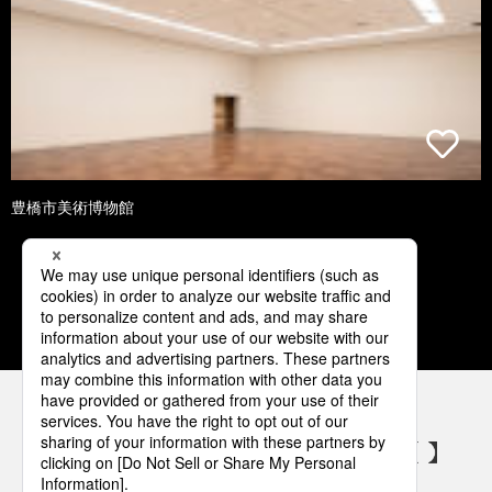
豊橋市美術博物館
1
2
3
4
パナソニックの電気設備 SNSアカウント