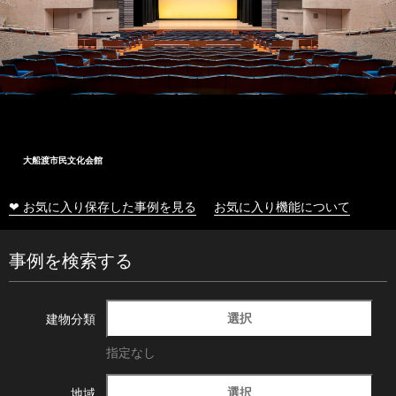
大船渡市民文化会館
❤ お気に入り保存した事例を見る
お気に入り機能について
事例を検索する
選択
建物分類
指定なし
選択
地域