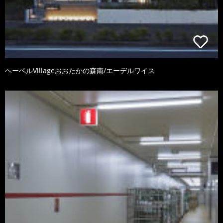
ヘーベルVillageおおたかの森南/エーデルワイス