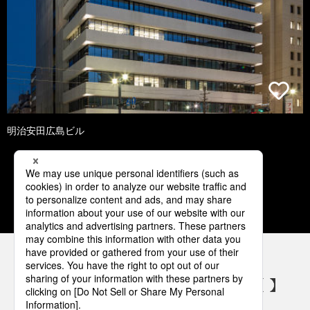
明治安田広島ビル
1
2
3
4
5
パナソニックの電気設備 SNSアカウント