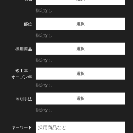
指定なし
選択
部位
指定なし
選択
採用商品
指定なし
竣工年・
選択
オープン年
指定なし
選択
照明手法
指定なし
キーワード