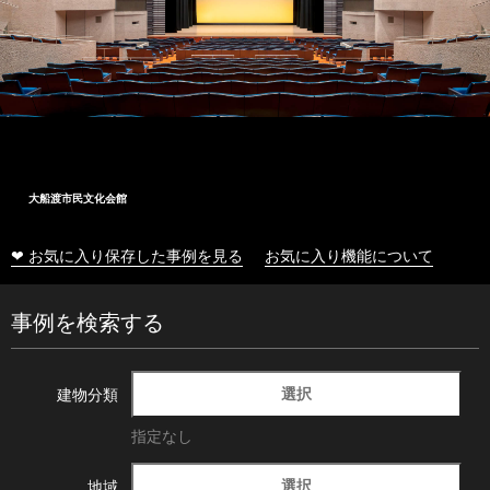
大船渡市民文化会館
❤ お気に入り保存した事例を見る
お気に入り機能について
事例を検索する
選択
建物分類
指定なし
選択
地域