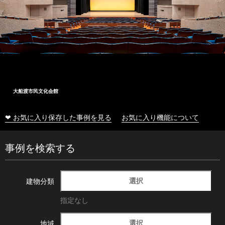
大船渡市民文化会館
❤ お気に入り保存した事例を見る
お気に入り機能について
事例を検索する
選択
建物分類
指定なし
選択
地域