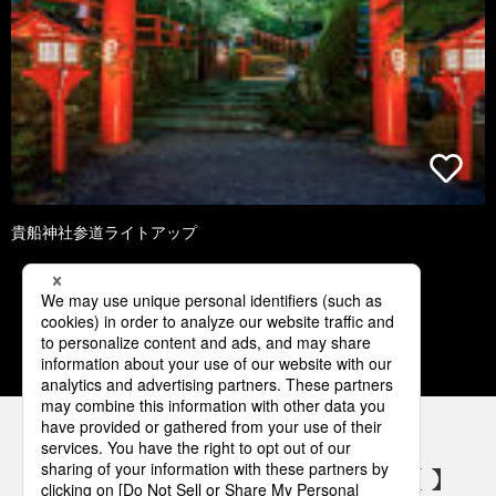
貴船神社参道ライトアップ
1
2
3
4
5
パナソニックの電気設備 SNSアカウント