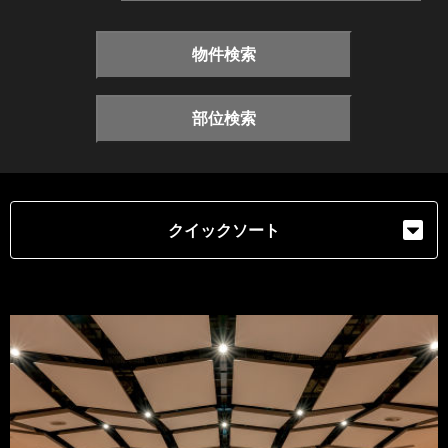
物件検索
部位検索
クイックソート