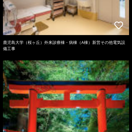
鹿児島大学（桜ヶ丘）外来診療棟・病棟（A棟）新営その他電気設
備工事