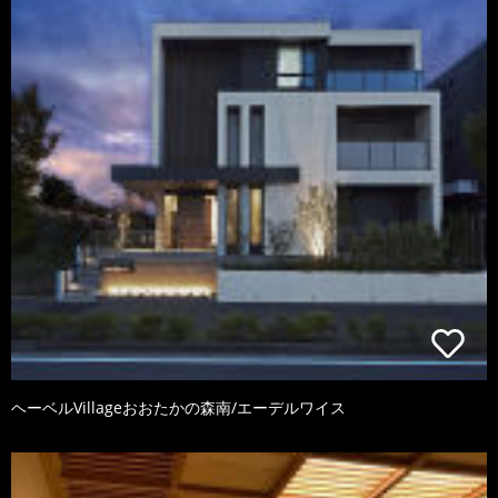
ヘーベルVillageおおたかの森南/エーデルワイス