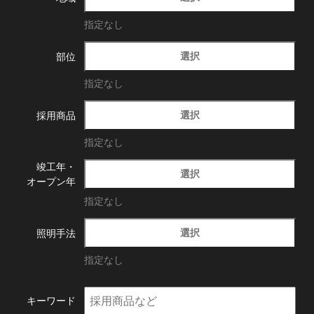
指定なし
選択
部位
指定なし
選択
採用商品
指定なし
竣工年・
選択
オープン年
指定なし
選択
照明手法
指定なし
キーワード