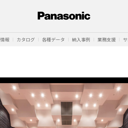
品情報
カタログ
各種データ
納入事例
業務支援
サ