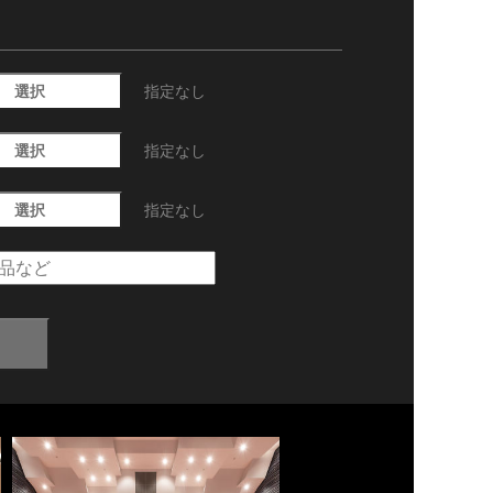
選択
指定なし
選択
指定なし
選択
指定なし