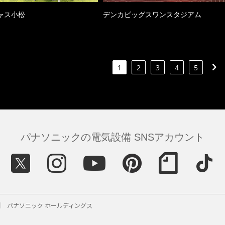
ャス小松
デンカビッグスワンスタジアム
1
2
3
4
5
パナソニックの電気設備 SNSアカウント
パナソニック ホールディングス