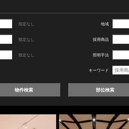
指定なし
地域
指定なし
採用商品
指定なし
照明手法
キーワード
物件検索
部位検索