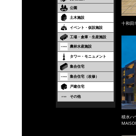
公園
土木施設
十和田
イベント・仮設施設
工場・倉庫・生産施設
農林水産施設
タワー・モニュメント
集合住宅
集合住宅（改修）
戸建住宅
その他
積水ハ
MAISO