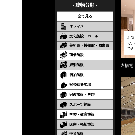
- 建物分類 -
全て見る
オフィス
文化施設・ホール
お気
で、
美術館・博物館・図書館
でき
商業施設
娯楽施設
内橋電
宿泊施設
冠婚葬祭式場
宗教施設・史跡
スポーツ施設
学校・教育施設
医療・福祉施設
交通施設