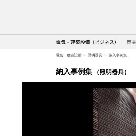
電気・建築設備（ビジネス）
商
電気・建築設備
照明器具
納入事例集
納入事例集
（照明器具）