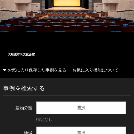
大船渡市民文化会館
❤ お気に入り保存した事例を見る
お気に入り機能について
事例を検索する
選択
建物分類
指定なし
選択
地域