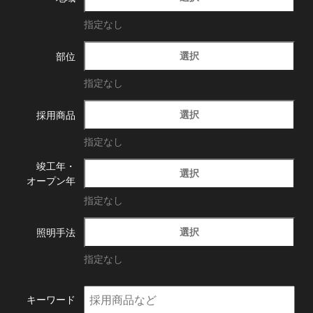
指定なし
選択
部位
指定なし
選択
採用商品
指定なし
竣工年・
選択
オープン年
指定なし
選択
照明手法
指定なし
キーワード