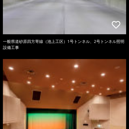
一般県道砂原四方寄線（池上工区）1号トンネル、2号トンネル照明
設備工事