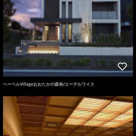
ヘーベルVillageおおたかの森南/エーデルワイス