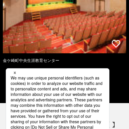
金ケ崎町中央生涯教育センター
1
2
3
4
5
パナソニックの電気設備 SNSアカウント