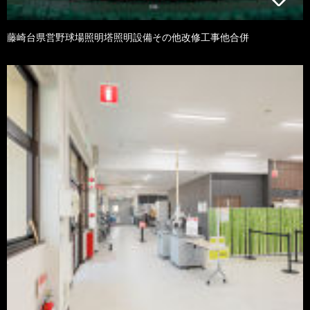
藤崎台県営野球場照明塔照明設備その他改修工事他合併