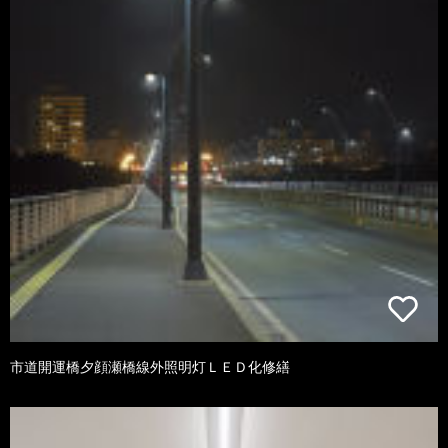
市道開運橋夕顔瀬橋線外照明灯ＬＥＤ化修繕