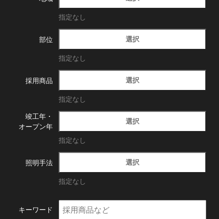
指定なし
選択
部位
指定なし
選択
採用商品
指定なし
竣工年・
選択
オープン年
指定なし
選択
照明手法
指定なし
キーワード