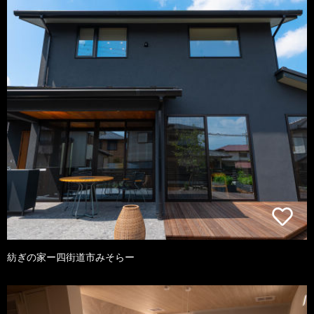
紡ぎの家ー四街道市みそらー