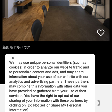
新田モデルハウス
1
2
3
4
5
パナソニックの電気設備 SNSアカウント