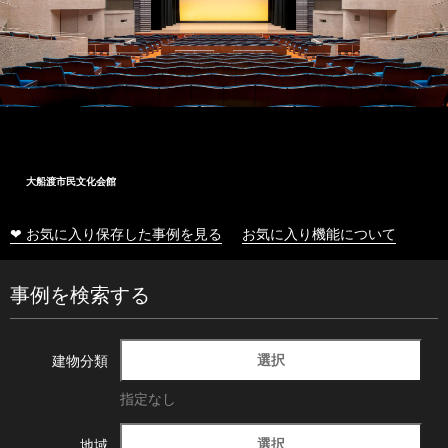
大船渡市民文化会館
❤ お気に入り保存した事例を見る
お気に入り機能について
事例を検索する
選択
建物分類
指定なし
選択
地域