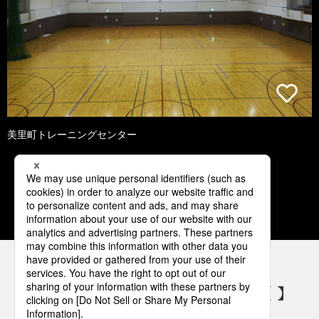
美里町トレーニングセンター
1
2
3
4
5
パナソニックの電気設備 SNSアカウント