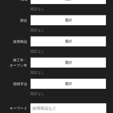
指定なし
選択
部位
指定なし
選択
採用商品
指定なし
竣工年・
選択
オープン年
指定なし
選択
照明手法
指定なし
キーワード