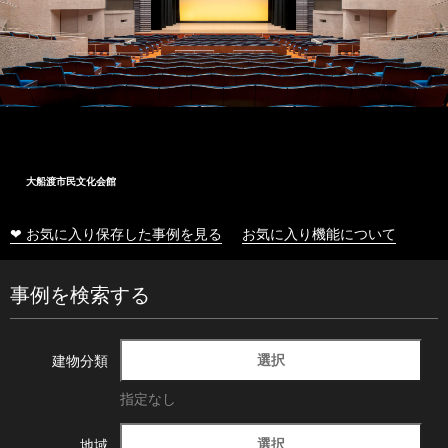
大船渡市民文化会館
❤ お気に入り保存した事例を見る
お気に入り機能について
事例を検索する
選択
建物分類
指定なし
選択
地域