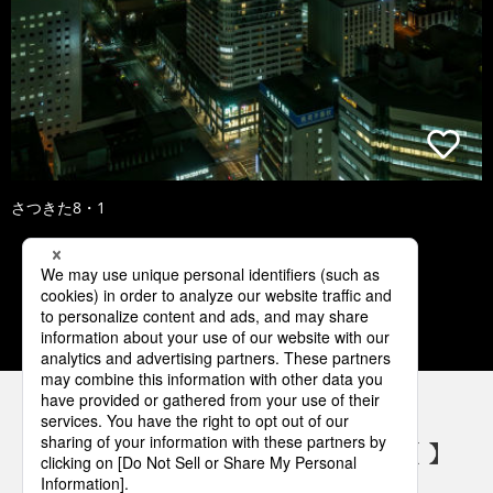
さつきた8・1
1
2
3
4
5
パナソニックの電気設備 SNSアカウント