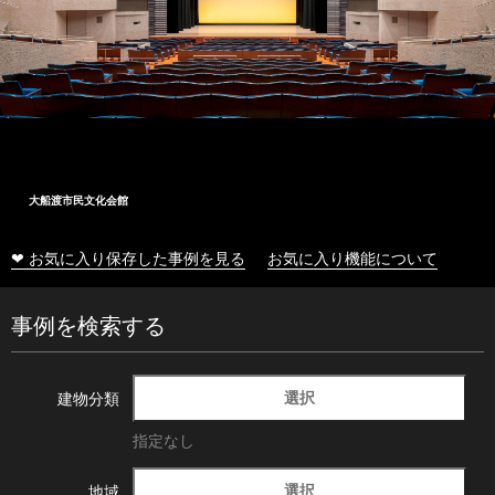
大船渡市民文化会館
❤ お気に入り保存した事例を見る
お気に入り機能について
事例を検索する
選択
建物分類
指定なし
選択
地域