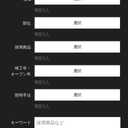
指定なし
選択
部位
指定なし
選択
採用商品
指定なし
竣工年・
選択
オープン年
指定なし
選択
照明手法
指定なし
キーワード