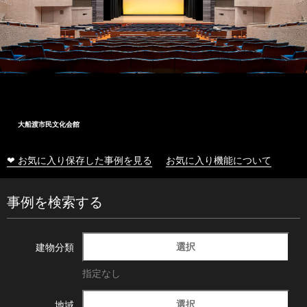
大船渡市民文化会館
❤ お気に入り保存した事例を見る
お気に入り機能について
事例を検索する
選択
建物分類
指定なし
選択
地域