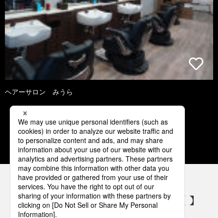
ヘアーサロン みうら
3
4
5
6
7
パナソニックの電気設備 SNSアカウント