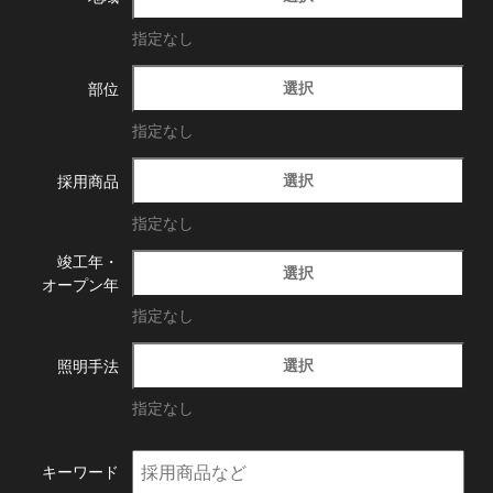
指定なし
選択
部位
指定なし
選択
採用商品
指定なし
竣工年・
選択
オープン年
指定なし
選択
照明手法
指定なし
キーワード