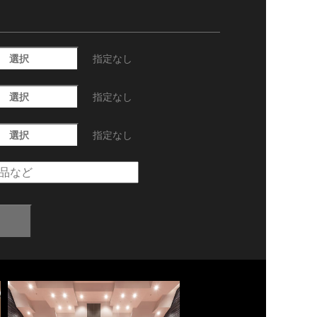
選択
指定なし
選択
指定なし
選択
指定なし