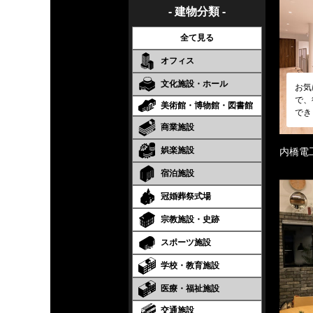
- 建物分類 -
全て見る
オフィス
文化施設・ホール
お気
で、
美術館・博物館・図書館
でき
商業施設
娯楽施設
内橋電
宿泊施設
冠婚葬祭式場
宗教施設・史跡
スポーツ施設
学校・教育施設
医療・福祉施設
交通施設