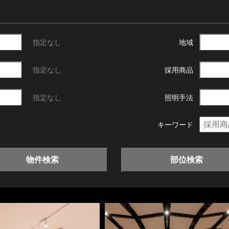
指定なし
地域
指定なし
採用商品
指定なし
照明手法
キーワード
物件検索
部位検索