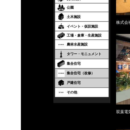
公園
土木施設
株式会
イベント・仮設施設
工場・倉庫・生産施設
農林水産施設
タワー・モニュメント
集合住宅
集合住宅（改修）
戸建住宅
その他
双葉電