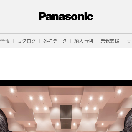
品情報
カタログ
各種データ
納入事例
業務支援
サ