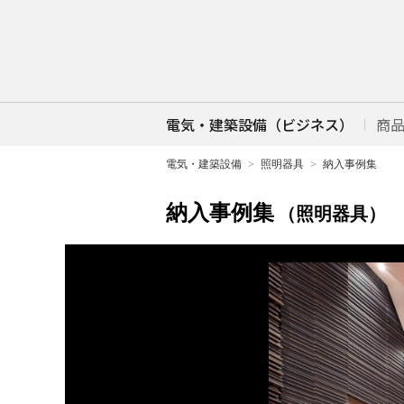
電気・建築設備（ビジネス）
商
電気・建築設備
照明器具
納入事例集
納入事例集
（照明器具）