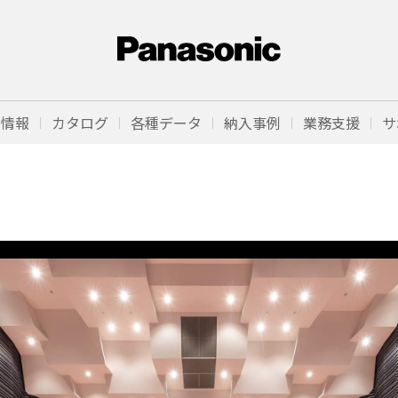
品情報
カタログ
各種データ
納入事例
業務支援
サ