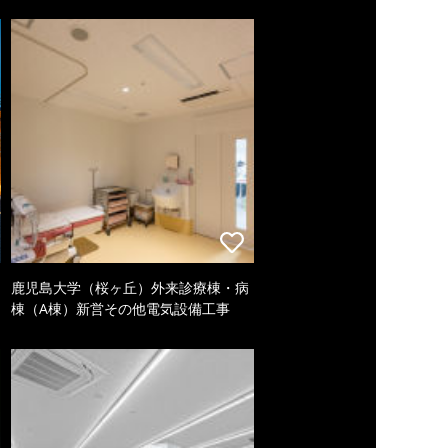
鹿児島大学（桜ヶ丘）外来診療棟・病
棟（A棟）新営その他電気設備工事