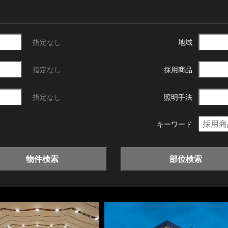
指定なし
地域
指定なし
採用商品
指定なし
照明手法
キーワード
物件検索
部位検索