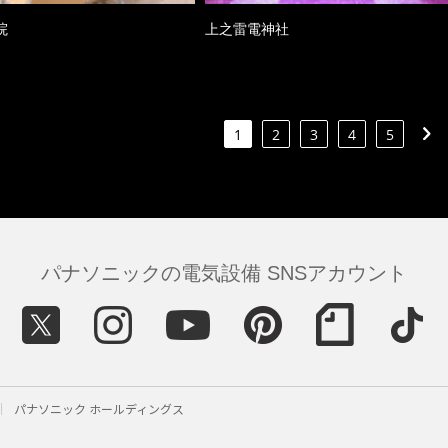
院
上之雷電神社
1
2
3
4
5
パナソニックの電気設備 SNSアカウント
パナソニック ホールディングス