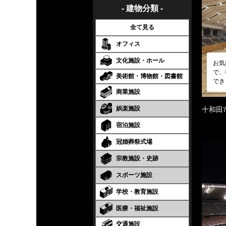
- 建物分類 -
全て見る
オフィス
文化施設・ホール
お気
で、
美術館・博物館・図書館
でき
商業施設
娯楽施設
十和田
宿泊施設
冠婚葬祭式場
宗教施設・史跡
スポーツ施設
学校・教育施設
医療・福祉施設
交通施設