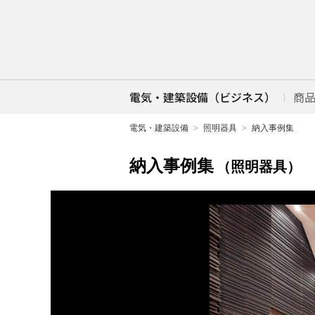
電気・建築設備（ビジネス）
商
電気・建築設備
照明器具
納入事例集
納入事例集
（照明器具）