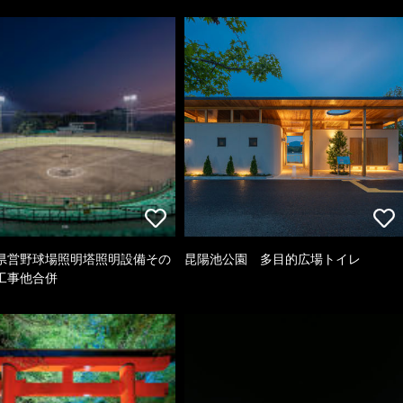
県営野球場照明塔照明設備その
昆陽池公園 多目的広場トイレ
工事他合併