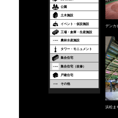
公園
土木施設
イベント・仮設施設
デンカ
工場・倉庫・生産施設
農林水産施設
タワー・モニュメント
集合住宅
集合住宅（改修）
戸建住宅
その他
浜松ま