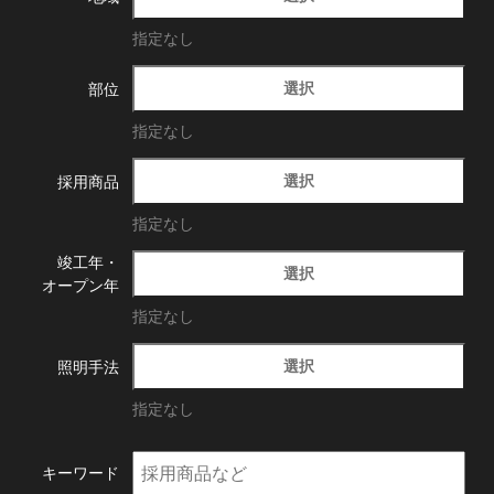
指定なし
選択
部位
指定なし
選択
採用商品
指定なし
竣工年・
選択
オープン年
指定なし
選択
照明手法
指定なし
キーワード