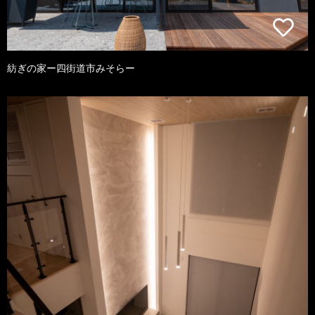
紡ぎの家ー四街道市みそらー