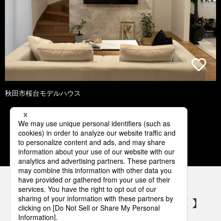
秋田市桜台モデルハウス
1
2
3
4
5
パナソニックの電気設備 SNSアカウント