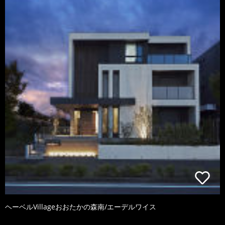
ヘーベルVillageおおたかの森南/エーデルワイス