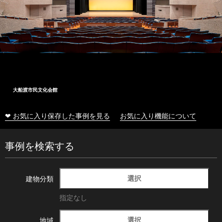
大船渡市民文化会館
❤ お気に入り保存した事例を見る
お気に入り機能について
事例を検索する
選択
建物分類
指定なし
選択
地域