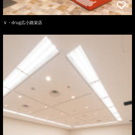
Ｖ・drug広小路栄店