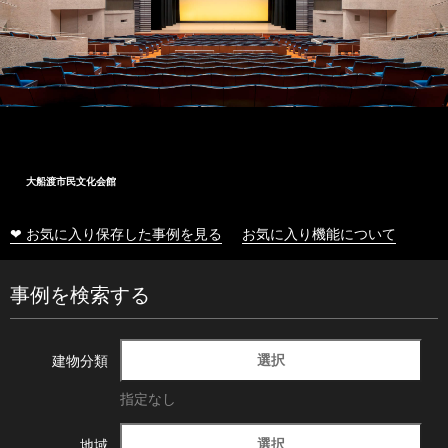
大船渡市民文化会館
❤ お気に入り保存した事例を見る
お気に入り機能について
事例を検索する
選択
建物分類
指定なし
選択
地域