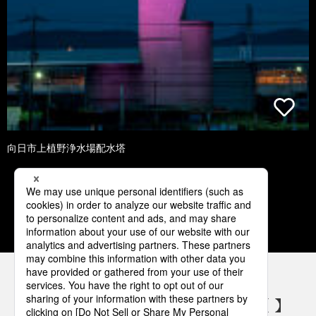
向日市上植野浄水場配水塔
1
2
3
4
5
パナソニックの電気設備 SNSアカウント