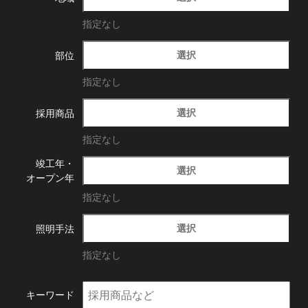
指定なし
選択
部位
指定なし
選択
採用商品
指定なし
竣工年・
選択
オープン年
指定なし
選択
照明手法
指定なし
キーワード