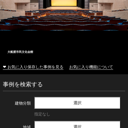
大船渡市民文化会館
❤ お気に入り保存した事例を見る
お気に入り機能について
事例を検索する
選択
建物分類
指定なし
選択
地域