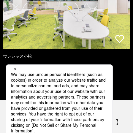
ウレシャス小松
1
2
3
4
5
パナソニックの電気設備 SNSアカウント