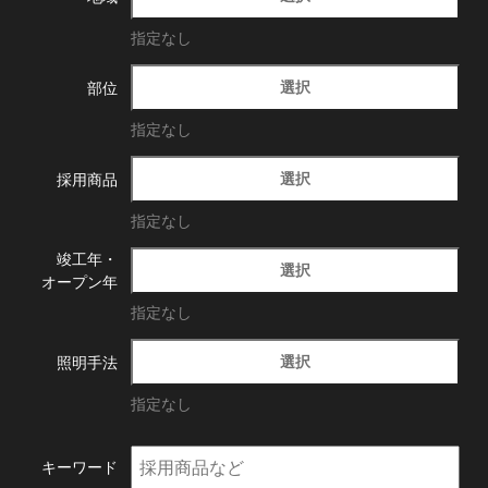
指定なし
選択
部位
指定なし
選択
採用商品
指定なし
竣工年・
選択
オープン年
指定なし
選択
照明手法
指定なし
キーワード