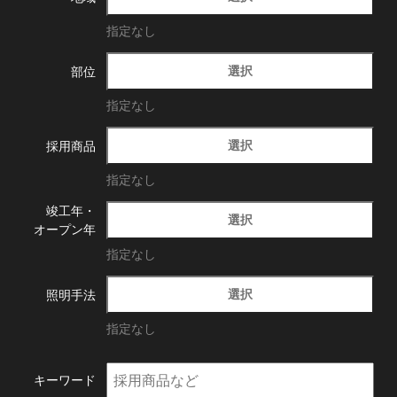
指定なし
選択
部位
指定なし
選択
採用商品
指定なし
竣工年・
選択
オープン年
指定なし
選択
照明手法
指定なし
キーワード