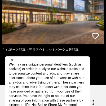
ららぽーと門真・三井アウトレットパーク大阪門真
2
3
4
5
6
パナソニックの電気設備 SNSアカウント