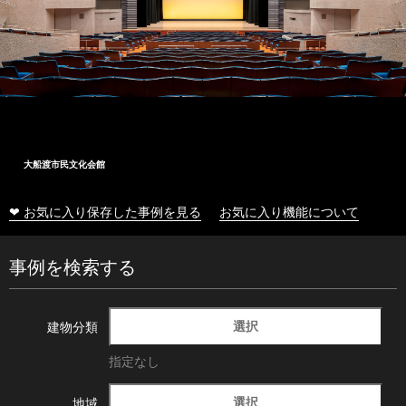
大船渡市民文化会館
❤ お気に入り保存した事例を見る
お気に入り機能について
事例を検索する
選択
建物分類
指定なし
選択
地域