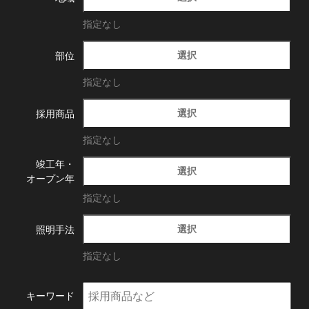
指定なし
選択
部位
指定なし
選択
採用商品
指定なし
竣工年・
選択
オープン年
指定なし
選択
照明手法
指定なし
キーワード