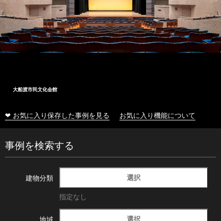
大船渡市民文化会館
❤ お気に入り保存した事例を見る
お気に入り機能について
事例を検索する
選択
建物分類
指定なし
選択
地域