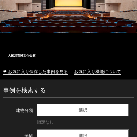
大船渡市民文化会館
❤ お気に入り保存した事例を見る
お気に入り機能について
事例を検索する
選択
建物分類
指定なし
選択
地域