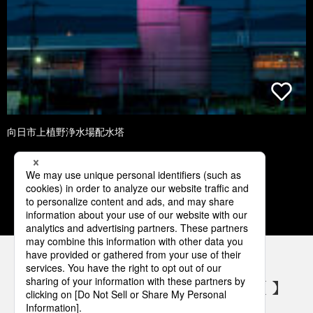
向日市上植野浄水場配水塔
1
2
3
4
5
パナソニックの電気設備 SNSアカウント