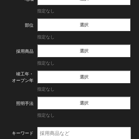
指定なし
選択
部位
指定なし
選択
採用商品
指定なし
竣工年・
選択
オープン年
指定なし
選択
照明手法
指定なし
キーワード